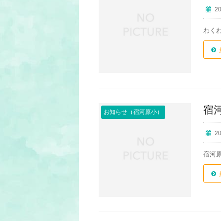
2
わく
宿
お知らせ（宿河原小）
2
宿河