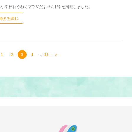
原小学校わくわくプラザだより7月号 を掲載しました。
続きを読む
…
1
2
3
4
11
＞