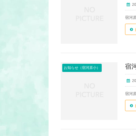
2
宿河
宿
お知らせ（宿河原小）
2
宿河